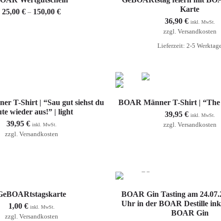
Karte
25,00
€
150,00
€
–
36,90
€
inkl. MwSt.
zzgl.
Versandkosten
Lieferzeit: 2-5 Werktag
Ausführung wählen
Ausführung wählen
 T-Shirt | “Sau gut siehst du
BOAR Männer T-Shirt | “The k
te wieder aus!” | light
39,95
€
inkl. MwSt.
39,95
€
zzgl.
Versandkosten
inkl. MwSt.
zzgl.
Versandkosten
In den Warenkorb
Weiterlesen
GeBOARtstagskarte
BOAR Gin Tasting am 24.07.
Uhr in der BOAR Destille inkl
1,00
€
inkl. MwSt.
BOAR Gin
zzgl.
Versandkosten