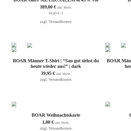
389,00
€
inkl. MwSt.
64,83
€
/
l
zzgl.
Versandkosten
Ausführung wählen
BOAR Männer T-Shirt | “Sau gut siehst du
BOAR Männer
heute wieder aus!” | dark
heu
39,95
€
inkl. MwSt.
zzgl.
Versandkosten
In den Warenkorb
BOAR Weihnachtskarte
1,00
€
inkl. MwSt.
zzgl.
Versandkosten