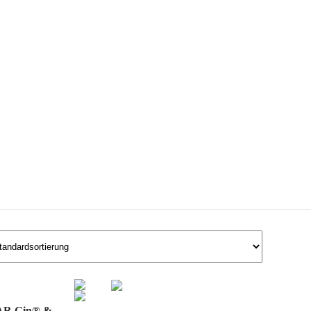
OAR Gin® &