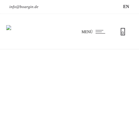
info@boargin.de
EN
MENÜ
0