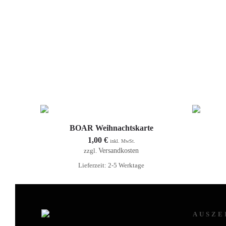
In den Warenkorb
BOAR Weihnachtskarte
1,00
€
inkl. MwSt.
Versandkosten
zzgl.
Lieferzeit: 2-5 Werktage
AUSZE