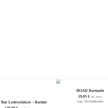
EN
E
SHOP
GIN TASTING – EVENTS
AWARDS
HANDW
G
KONTAKT
In den Warenkorb
BOAR Barmatte
19,95
€
inkl. MwSt.
In den Warenkorb
Versandkosten
zzgl.
Bar Lederschürze – Rarität
149,00
€