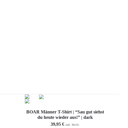
0
ERK
Ausführung wählen
BOAR Männer T-Shirt | “Sau gut siehst
du heute wieder aus!” | dark
39,95
€
inkl. MwSt.