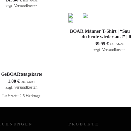
inkl. MwSt.
Versandkosten
zzgl.
Ausführung wählen
BOAR Männer T-Shirt | “Sau g
du heute wieder aus!” | l
39,95
€
inkl. MwSt.
Versandkosten
zzgl.
In den Warenkorb
GeBOARtstagskarte
1,00
€
inkl. MwSt.
Versandkosten
zzgl.
Lieferzeit: 2-5 Werktage
ICHNUNGEN
PRODUKTE