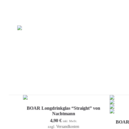
info@boargin.de
BOAR® PRODUKT
REZEPTE
BLO
In den Warenkorb
BOAR Longdrinkglas “Straight” von
Nachtmann
4,90
€
inkl. MwSt.
BOAR 
Versandkosten
zzgl.