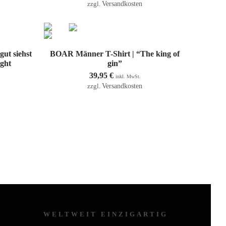
Versandkosten
zzgl.
Ausführung wählen
ut siehst
BOAR Männer T-Shirt | “The king of
ight
gin”
39,95
€
inkl. MwSt.
Versandkosten
zzgl.
WELTWEIT EINZIGARTIG