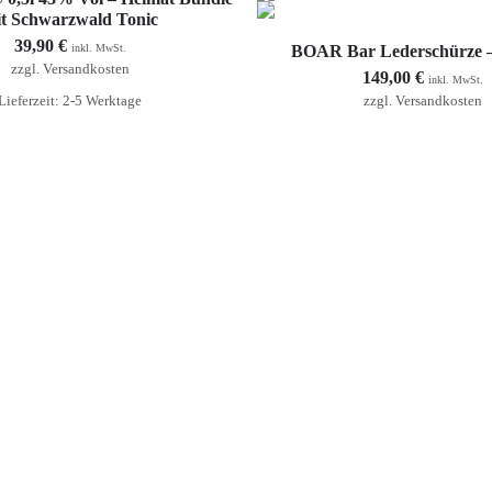
t Schwarzwald Tonic
39,90
€
In den Warenkorb
inkl. MwSt.
BOAR Bar Lederschürze –
zzgl.
Versandkosten
149,00
€
inkl. MwSt.
Lieferzeit: 2-5 Werktage
zzgl.
Versandkosten