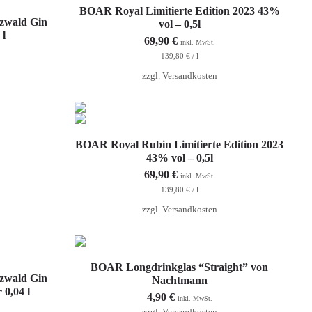
In den Warenkorb
BOAR Royal Limitierte Edition 2023 43%
zwald Gin
vol – 0,5l
 l
69,90
€
inkl. MwSt.
139,80
€
/
l
zzgl.
Versandkosten
In den Warenkorb
BOAR Royal Rubin Limitierte Edition 2023
43% vol – 0,5l
69,90
€
inkl. MwSt.
139,80
€
/
l
zzgl.
Versandkosten
In den Warenkorb
BOAR Longdrinkglas “Straight” von
zwald Gin
Nachtmann
 0,04 l
4,90
€
inkl. MwSt.