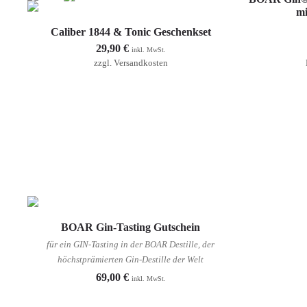
mi
Weiterlesen
Caliber 1844 & Tonic Geschenkset
29,90
€
inkl. MwSt.
zzgl.
Versandkosten
Optionen auswählen
BOAR Gin-Tasting Gutschein
für ein GIN-Tasting in der BOAR Destille, der
höchstprämierten Gin-Destille der Welt
69,00
€
inkl. MwSt.