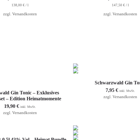
138,00
€
/
l
147,50
€
/
l
zzgl.
Versandkosten
zzgl.
Versandkosten
In den Warenkorb
Schwarzwald Gin To
7,95
€
In den Warenkorb
inkl. MwSt.
ald Gin Tonic – Exklusives
zzgl.
Versandkosten
et – Edition Heimatmomente
19,90
€
inkl. MwSt.
zzgl.
Versandkosten
In den Warenkorb
0,5l 43% Vol – Heimat Bundle