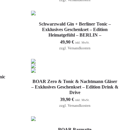
zzgl.
Versandkosten
In den Warenkorb
Schwarzwald Gin + Berliner Tonic –
Exklusives Geschenkset – Edition
Heimatgefühl – BERLIN –
49,90
€
inkl. MwSt.
zzgl.
Versandkosten
nic
In den Warenkorb
BOAR Zero & Tonic & Nachtmann Gläser
– Exklusives Geschenkset – Edition Drink &
Drive
39,90
€
inkl. MwSt.
zzgl.
Versandkosten
In den Warenkorb
BOAR Barmatte