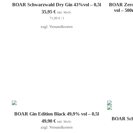
In den Warenkorb
BOAR Schwarzwald Dry Gin 43%vol – 0,5l
BOAR Zero a
vol – 5
35,95
€
inkl. MwSt.
71,90
€
/
l
zzgl.
Versandkosten
In den Warenkorb
BOAR Gin Edition Black 49,9% vol – 0,5l
BOAR Sch
49,90
€
inkl. MwSt.
zzgl.
Versandkosten