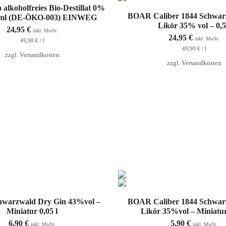
In den Warenkorb
lkoholfreies Bio-Destillat 0%
In den Warenkorb
BOAR Caliber 1844 Schwar
00ml (DE-ÖKO-003) EINWEG
Likör 35% vol – 0,5
24,95
€
inkl. MwSt.
24,95
€
inkl. MwSt.
49,90
€
/
l
49,90
€
/
l
zzgl.
Versandkosten
zzgl.
Versandkosten
In den Warenkorb
In den Warenkorb
warzwald Dry Gin 43%vol –
BOAR Caliber 1844 Schwar
Miniatur 0,05 l
Likör 35%vol – Miniatur
6,90
€
5,90
€
inkl. MwSt.
inkl. MwSt.