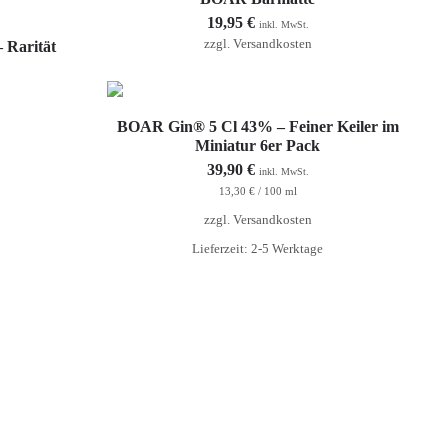
19,95
€
inkl. MwSt.
zzgl.
Versandkosten
 Rarität
In den Warenkorb
BOAR Gin® 5 Cl 43% – Feiner Keiler im
Miniatur 6er Pack
39,90
€
inkl. MwSt.
13,30
€
/
100
ml
zzgl.
Versandkosten
Lieferzeit: 2-5 Werktage