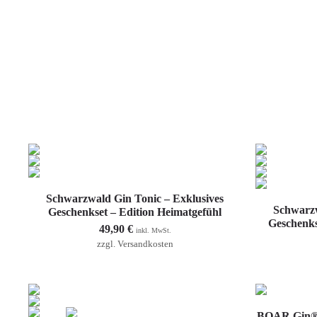
In den Warenkorb
Schwarzwald Gin Tonic – Exklusives
Schwarzw
Geschenkset – Edition Heimatgefühl
Geschenks
49,90
€
inkl. MwSt.
zzgl.
Versandkosten
BOAR Gin® 