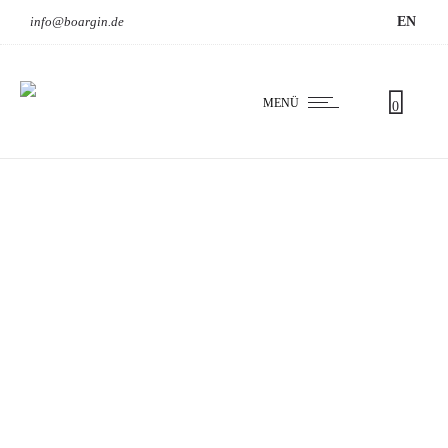
info@boargin.de
EN
MENÜ
0