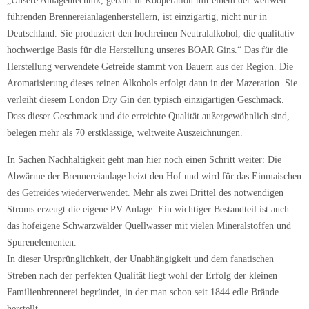
„Unsere Anlagentechnik, gebaut in Kooperation mit einem der weltweit
führenden Brennereianlagenherstellern, ist einzigartig, nicht nur in
Deutschland. Sie produziert den hochreinen Neutralalkohol, die qualitativ
hochwertige Basis für die Herstellung unseres BOAR Gins.“ Das für die
Herstellung verwendete Getreide stammt von Bauern aus der Region. Die
Aromatisierung dieses reinen Alkohols erfolgt dann in der Mazeration. Sie
verleiht diesem London Dry Gin den typisch einzigartigen Geschmack.
Dass dieser Geschmack und die erreichte Qualität außergewöhnlich sind,
belegen mehr als 70 erstklassige, weltweite Auszeichnungen.
In Sachen Nachhaltigkeit geht man hier noch einen Schritt weiter: Die
Abwärme der Brennereianlage heizt den Hof und wird für das Einmaischen
des Getreides wiederverwendet. Mehr als zwei Drittel des notwendigen
Stroms erzeugt die eigene PV Anlage. Ein wichtiger Bestandteil ist auch
das hofeigene Schwarzwälder Quellwasser mit vielen Mineralstoffen und
Spurenelementen.
In dieser Ursprünglichkeit, der Unabhängigkeit und dem fanatischen
Streben nach der perfekten Qualität liegt wohl der Erfolg der kleinen
Familienbrennerei begründet, in der man schon seit 1844 edle Brände
herstellt.