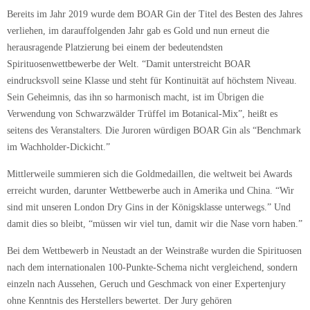
Bereits im Jahr 2019 wurde dem BOAR Gin der Titel des Besten des Jahres
verliehen, im darauffolgenden Jahr gab es Gold und nun erneut die
herausragende Platzierung bei einem der bedeutendsten
Spirituosenwettbewerbe der Welt. “Damit unterstreicht BOAR
eindrucksvoll seine Klasse und steht für Kontinuität auf höchstem Niveau.
Sein Geheimnis, das ihn so harmonisch macht, ist im Übrigen die
Verwendung von Schwarzwälder Trüffel im Botanical-Mix”, heißt es
seitens des Veranstalters. Die Juroren würdigen BOAR Gin als “Benchmark
im Wachholder-Dickicht.”
Mittlerweile summieren sich die Goldmedaillen, die weltweit bei Awards
erreicht wurden, darunter Wettbewerbe auch in Amerika und China. “Wir
sind mit unseren London Dry Gins in der Königsklasse unterwegs.” Und
damit dies so bleibt, “müssen wir viel tun, damit wir die Nase vorn haben.”
Bei dem Wettbewerb in Neustadt an der Weinstraße wurden die Spirituosen
nach dem internationalen 100-Punkte-Schema nicht vergleichend, sondern
einzeln nach Aussehen, Geruch und Geschmack von einer Expertenjury
ohne Kenntnis des Herstellers bewertet. Der Jury gehören