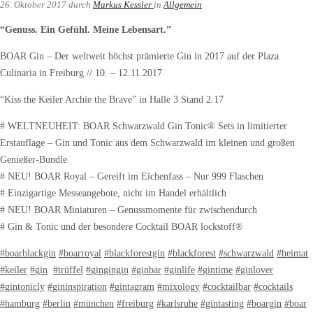
26. Oktober 2017
durch
Markus Kessler
in
Allgemein
“Genuss. Ein Gefühl. Meine Lebensart.”
BOAR Gin – Der weltweit höchst prämierte Gin in 2017 auf der Plaza
Culinaria in Freiburg // 10. – 12.11.2017
“Kiss the Keiler Archie the Brave” in Halle 3 Stand 2.17
# WELTNEUHEIT: BOAR Schwarzwald Gin Tonic® Sets in limitierter
Erstauflage – Gin und Tonic aus dem Schwarzwald im kleinen und großen
Genießer-Bundle
# NEU! BOAR Royal – Gereift im Eichenfass – Nur 999 Flaschen
# Einzigartige Messeangebote, nicht im Handel erhältlich
# NEU! BOAR Miniaturen – Genussmomente für zwischendurch
# Gin & Tonic und der besondere Cocktail BOAR lockstoff®
#
boarblackgin
#
boarroyal
#
blackforestgin
#
blackforest
#
schwarzwald
#
heimat
#
keiler
#
gin
#
trüffel
#
gingingin
#
ginbar
#
ginlife
#
gintime
#
ginlover
#
gintonicly
#
gininspiration
#
gintagram
#
mixology
#
cocktailbar
#
cocktails
#
hamburg
#
berlin
#
münchen
#
freiburg
#
karlsruhe
#
gintasting
#
boargin
#
boar