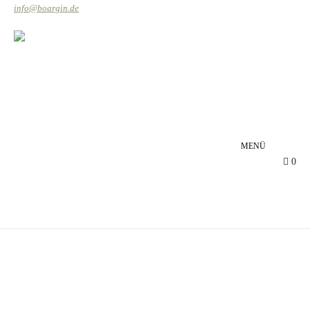
info@boargin.de
EN
MENÜ
0