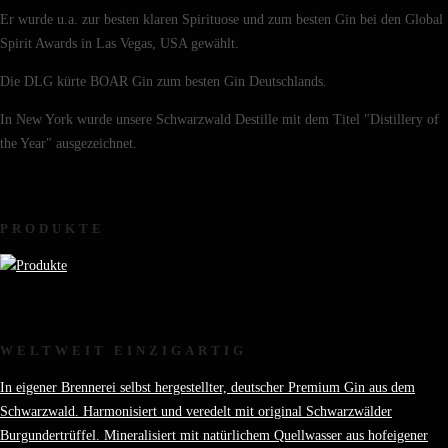
Er wurde u.a. zur besten klaren Spirituose und zum besten Gin bei den Global
Spirit Awards in Las Vegas, USA gewählt.
Die DLG kürte BOAR Gin zum besten Gin Deutschlands.
In New York wurde unsere Schwarzwald Destille mit dem Titel "Distillery of
the Year" ausgezeichnet.
PRODUKTE
WELTWEIT EINZIGARTIG
In eigener Brennerei selbst hergestellter, deutscher Premium Gin aus dem
Schwarzwald. Harmonisiert und veredelt mit original Schwarzwälder
Burgundertrüffel. Mineralisiert mit natürlichem Quellwasser aus hofeigener