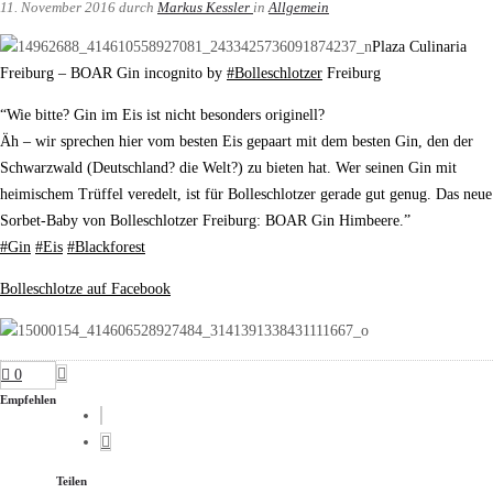
11. November 2016
durch
Markus Kessler
in
Allgemein
Plaza Culinaria
Freiburg – BOAR Gin incognito by
#
Bolleschlotzer
Freiburg
“Wie bitte? Gin im Eis ist nicht besonders originell?
Äh – wir sprechen hier vom besten Eis gepaart mit dem besten Gin, den der
Schwarzwald (Deutschland? die Welt?) zu bieten hat. Wer seinen Gin mit
heimischem Trüffel veredelt, ist für Bolleschlotzer gerade gut genug. Das neue
Sorbet-Baby von Bolleschlotzer Freiburg: BOAR Gin Himbeere.”
#
Gin
#
Eis
#
Blackforest
Bolleschlotze auf Facebook
0
Empfehlen
Teilen