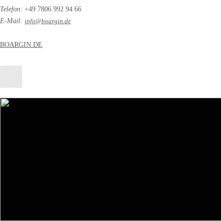
Telefon:
+49 7806 992 94 66
E-Mail:
info@boargin.de
BOARGIN.DE