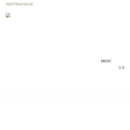
info@boargin.de
EN
MENÜ
0